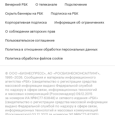
Вечерний РБК
О телеканале
Подключение
Скрыть баннеры на РБК
Подписка на РБК
Корпоративная подписка
Информация об ограничениях
О соблюдении авторских прав
Пользовательское соглашение
Политика в отношении обработки персональных данных
Политика обработки файлов cookie
© ООО «БИЗНЕСПРЕСС», АО «РОСБИЗНЕСКОНСАЛТИНГ»,
1995–2026
. Сообщения и материалы информационного
агентства «РБК» (свидетельство о регистрации средства
массовой информации выдано Федеральной службой
по надзору в сфере связи, информационных технологий
и массовых коммуникаций (Роскомнадзор) 09.12.2015
за номером ИА №ФС77-63848) и сетевого издания «РБК»
(свидетельство о регистрации средства массовой информации
выдано Федеральной службой по надзору в сфере связи,
информационных технологий и массовых коммуникаций
(Роскомнадзор) 03.12.2021 за номером ЭЛ №ФС77-82385)