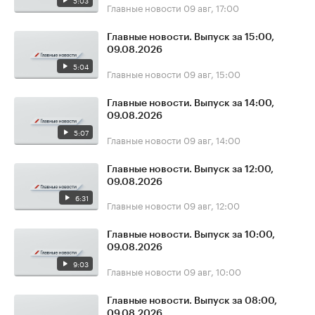
5:03
Главные новости
09 авг, 17:00
Главные новости. Выпуск за 15:00,
09.08.2026
5:04
Главные новости
09 авг, 15:00
Главные новости. Выпуск за 14:00,
09.08.2026
5:07
Главные новости
09 авг, 14:00
Главные новости. Выпуск за 12:00,
09.08.2026
6:31
Главные новости
09 авг, 12:00
Главные новости. Выпуск за 10:00,
09.08.2026
9:03
Главные новости
09 авг, 10:00
Главные новости. Выпуск за 08:00,
09.08.2026