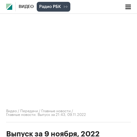
ВИДЕО
Видео
/
Передачи
/
Главные новости
/
Главные новости. Выпуск за 21:43, 09.11.2022
Выпуск за 9 ноября, 2022