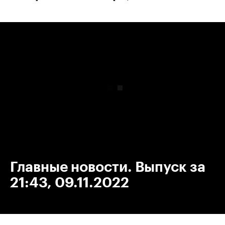
00:00
/
00:00
Главные новости. Выпуск за
21:43, 09.11.2022