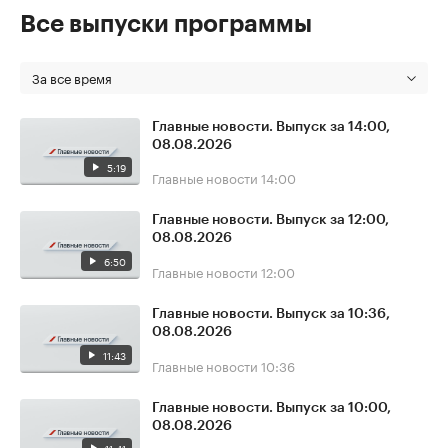
Все выпуски программы
За все время
Главные новости. Выпуск за 14:00,
08.08.2026
5:19
Главные новости
14:00
Главные новости. Выпуск за 12:00,
08.08.2026
6:50
Главные новости
12:00
Главные новости. Выпуск за 10:36,
08.08.2026
11:43
Главные новости
10:36
Главные новости. Выпуск за 10:00,
08.08.2026