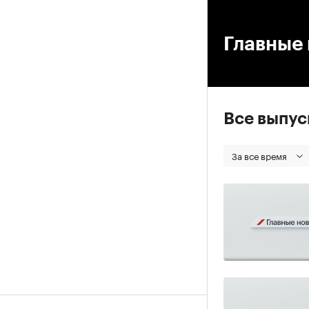
00
Главные 
Все выпу
За все время