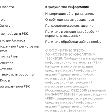
 Новости
Юридическая информация
Информация об ограничениях
roid
О соблюдении авторских прав
allery
Пользовательское соглашение
Политика в отношении обработки
гие продукты РБК
персональных данных
ако для бизнеса
Политика обработки файлов cookie
поративный регистратор
енов
© ООО «БИЗНЕСПРЕСС»,
АО «РОСБИЗНЕСКОНСАЛТИНГ»,
тинг сайтов
1995–2026
. Сообщения и материалы
.решения
информационного агентства «РБК»
(свидетельство о регистрации
комства
средства массовой информации
 знакомств podbor.ru
выдано Федеральной службой
по надзору в сфере связи,
 Курсы
информационных технологий
ла управления РБК
и массовых коммуникаций
(Роскомнадзор) 09.12.2015 за номером
ИА №ФС77-63848) и сетевого издания
«РБК» (свидетельство о регистрации
средства массовой информации
выдано Федеральной службой
по надзору в сфере связи,