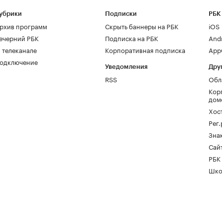
убрики
Подписки
РБК
рхив программ
Скрыть баннеры на РБК
iOS
ечерний РБК
Подписка на РБК
And
 телеканале
Корпоративная подписка
AppG
одключение
Уведомления
Дру
RSS
Обл
Кор
дом
Хос
Рег
Зна
Сайт
РБК
Шко