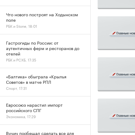
Что нового построят на Ходынском
поле
РБК и Stone, 18:01
Гастрогиды по России: от
аутентичных ферм и ресторанов до
отелей
РБК и РСХБ, 17:35
«Балтика» обыграла «Крылья
Советов» в матче РПЛ
Спорт, 17:31
Евросоюз нарастил импорт
российского СПГ
Экономика, 17:29
Вучич пообещал сделать все для