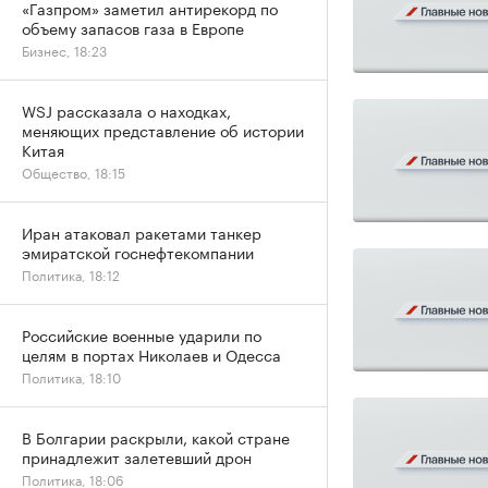
«Газпром» заметил антирекорд по
объему запасов газа в Европе
Бизнес, 18:23
WSJ рассказала о находках,
меняющих представление об истории
Китая
Общество, 18:15
Иран атаковал ракетами танкер
эмиратской госнефтекомпании
Политика, 18:12
Российские военные ударили по
целям в портах Николаев и Одесса
Политика, 18:10
В Болгарии раскрыли, какой стране
принадлежит залетевший дрон
Политика, 18:06