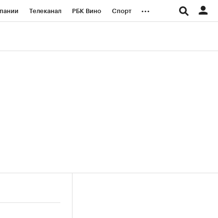
...
пании
Телеканал
РБК Вино
Спорт
ые проекты
Город
Стиль
Крипто
Спецпроекты СПб
логии и медиа
Финансы