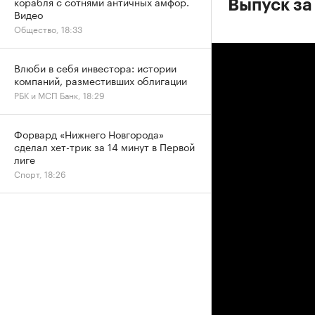
корабля с сотнями античных амфор.
Выпуск за
Видео
Общество, 18:33
Влюби в себя инвестора: истории
компаний, разместивших облигации
РБК и МСП Банк, 18:29
Форвард «Нижнего Новгорода»
сделал хет-трик за 14 минут в Первой
лиге
Спорт, 18:26