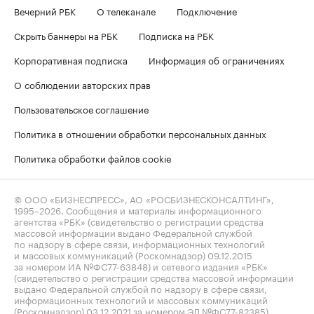
Вечерний РБК
О телеканале
Подключение
Скрыть баннеры на РБК
Подписка на РБК
Корпоративная подписка
Информация об ограничениях
О соблюдении авторских прав
Пользовательское соглашение
Политика в отношении обработки персональных данных
Политика обработки файлов cookie
© ООО «БИЗНЕСПРЕСС», АО «РОСБИЗНЕСКОНСАЛТИНГ»,
1995–2026
. Сообщения и материалы информационного
агентства «РБК» (свидетельство о регистрации средства
массовой информации выдано Федеральной службой
по надзору в сфере связи, информационных технологий
и массовых коммуникаций (Роскомнадзор) 09.12.2015
за номером ИА №ФС77-63848) и сетевого издания «РБК»
(свидетельство о регистрации средства массовой информации
выдано Федеральной службой по надзору в сфере связи,
информационных технологий и массовых коммуникаций
(Роскомнадзор) 03.12.2021 за номером ЭЛ №ФС77-82385)