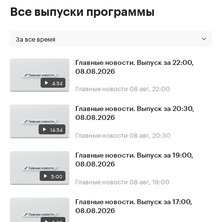
Все выпуски программы
За все время
Главные новости. Выпуск за 22:00,
08.08.2026
4:54
Главные новости
08 авг, 22:00
Главные новости. Выпуск за 20:30,
08.08.2026
14:54
Главные новости
08 авг, 20:30
Главные новости. Выпуск за 19:00,
08.08.2026
5:00
Главные новости
08 авг, 19:00
Главные новости. Выпуск за 17:00,
08.08.2026