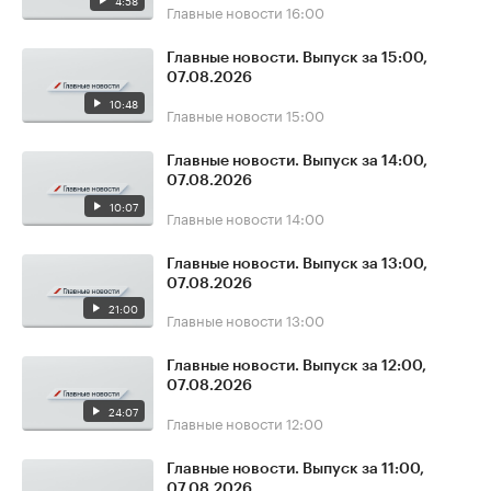
4:58
Главные новости
16:00
Главные новости. Выпуск за 15:00,
07.08.2026
10:48
Главные новости
15:00
Главные новости. Выпуск за 14:00,
07.08.2026
10:07
Главные новости
14:00
Главные новости. Выпуск за 13:00,
07.08.2026
21:00
Главные новости
13:00
Главные новости. Выпуск за 12:00,
07.08.2026
24:07
Главные новости
12:00
Главные новости. Выпуск за 11:00,
07.08.2026