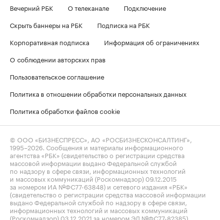
Вечерний РБК
О телеканале
Подключение
Скрыть баннеры на РБК
Подписка на РБК
Корпоративная подписка
Информация об ограничениях
О соблюдении авторских прав
Пользовательское соглашение
Политика в отношении обработки персональных данных
Политика обработки файлов cookie
© ООО «БИЗНЕСПРЕСС», АО «РОСБИЗНЕСКОНСАЛТИНГ»,
1995–2026
. Сообщения и материалы информационного
агентства «РБК» (свидетельство о регистрации средства
массовой информации выдано Федеральной службой
по надзору в сфере связи, информационных технологий
и массовых коммуникаций (Роскомнадзор) 09.12.2015
за номером ИА №ФС77-63848) и сетевого издания «РБК»
(свидетельство о регистрации средства массовой информации
выдано Федеральной службой по надзору в сфере связи,
информационных технологий и массовых коммуникаций
(Роскомнадзор) 03.12.2021 за номером ЭЛ №ФС77-82385)