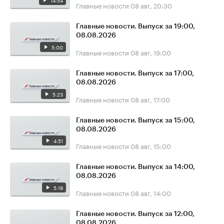
14:54
Главные новости
08 авг, 20:30
Главные новости. Выпуск за 19:00,
08.08.2026
5:00
Главные новости
08 авг, 19:00
Главные новости. Выпуск за 17:00,
08.08.2026
5:23
Главные новости
08 авг, 17:00
Главные новости. Выпуск за 15:00,
08.08.2026
4:51
Главные новости
08 авг, 15:00
Главные новости. Выпуск за 14:00,
08.08.2026
5:19
Главные новости
08 авг, 14:00
Главные новости. Выпуск за 12:00,
08.08.2026