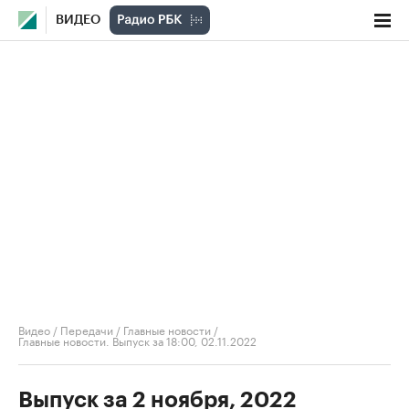
ВИДЕО
Видео
/
Передачи
/
Главные новости
/
Главные новости. Выпуск за 18:00, 02.11.2022
Выпуск за 2 ноября, 2022