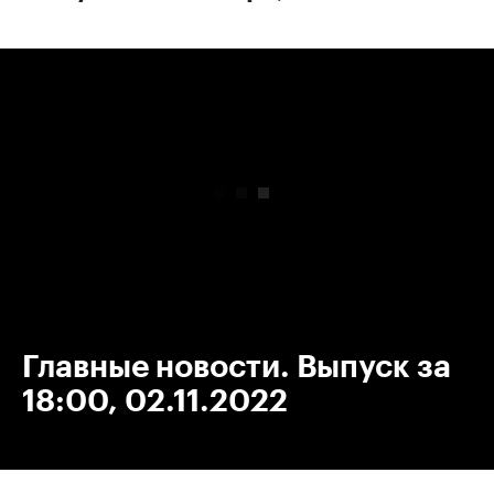
00:00
/
00:00
Главные новости. Выпуск за
18:00, 02.11.2022