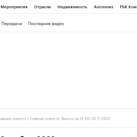
Мероприятия
Отрасли
Недвижимость
Autonews
РБК Ком
ние
РБК Курсы
РБК Life
Тренды
Визионеры
Национальн
Передачи
Последние видео
б
Исследования
Кредитные рейтинги
Франшизы
Газета
роверка контрагентов
Политика
Экономика
Бизнес
Техно
лавные новости
/
Главные новости. Выпуск за 14:00, 02.11.2022