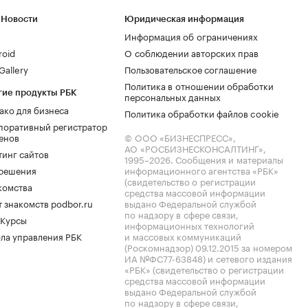
 Новости
Юридическая информация
Информация об ограничениях
roid
О соблюдении авторских прав
allery
Пользовательское соглашение
Политика в отношении обработки
гие продукты РБК
персональных данных
ако для бизнеса
Политика обработки файлов cookie
поративный регистратор
енов
© ООО «БИЗНЕСПРЕСС»,
АО «РОСБИЗНЕСКОНСАЛТИНГ»,
тинг сайтов
1995–2026
. Сообщения и материалы
.решения
информационного агентства «РБК»
(свидетельство о регистрации
комства
средства массовой информации
 знакомств podbor.ru
выдано Федеральной службой
по надзору в сфере связи,
 Курсы
информационных технологий
ла управления РБК
и массовых коммуникаций
(Роскомнадзор) 09.12.2015 за номером
ИА №ФС77-63848) и сетевого издания
«РБК» (свидетельство о регистрации
средства массовой информации
выдано Федеральной службой
по надзору в сфере связи,