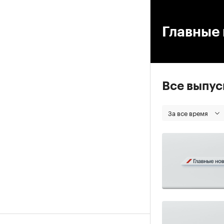
00
Главные 
Все выпу
За все время