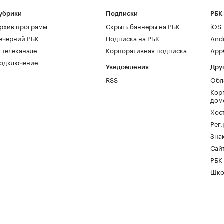
убрики
Подписки
РБК
рхив программ
Скрыть баннеры на РБК
iOS
ечерний РБК
Подписка на РБК
And
 телеканале
Корпоративная подписка
AppG
одключение
Уведомления
Дру
RSS
Обл
Кор
дом
Хос
Рег
Зна
Сайт
РБК
Шко