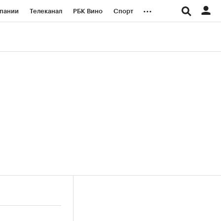
...
пании
Телеканал
РБК Вино
Спорт
ые проекты
Город
Стиль
Крипто
Спецпроекты СПб
логии и медиа
Финансы