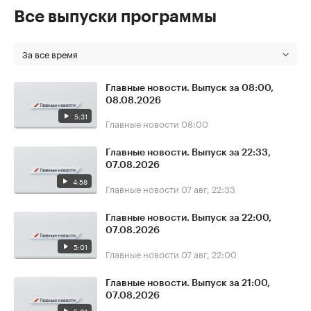
Все выпуски программы
За все время
Главные новости. Выпуск за 08:00,
08.08.2026
5:31
Главные новости
08:00
Главные новости. Выпуск за 22:33,
07.08.2026
4:58
Главные новости
07 авг, 22:33
Главные новости. Выпуск за 22:00,
07.08.2026
5:01
Главные новости
07 авг, 22:00
Главные новости. Выпуск за 21:00,
07.08.2026