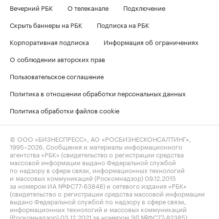
Вечерний РБК
О телеканале
Подключение
Скрыть баннеры на РБК
Подписка на РБК
Корпоративная подписка
Информация об ограничениях
О соблюдении авторских прав
Пользовательское соглашение
Политика в отношении обработки персональных данных
Политика обработки файлов cookie
© ООО «БИЗНЕСПРЕСС», АО «РОСБИЗНЕСКОНСАЛТИНГ»,
1995–2026
. Сообщения и материалы информационного
агентства «РБК» (свидетельство о регистрации средства
массовой информации выдано Федеральной службой
по надзору в сфере связи, информационных технологий
и массовых коммуникаций (Роскомнадзор) 09.12.2015
за номером ИА №ФС77-63848) и сетевого издания «РБК»
(свидетельство о регистрации средства массовой информации
выдано Федеральной службой по надзору в сфере связи,
информационных технологий и массовых коммуникаций
(Роскомнадзор) 03.12.2021 за номером ЭЛ №ФС77-82385)