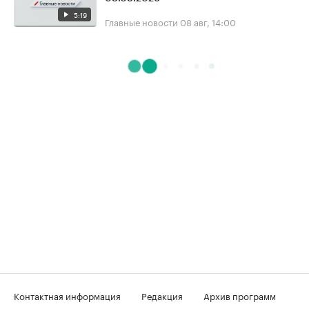
5:19
Главные новости
08 авг, 14:00
Контактная информация
Редакция
Архив программ