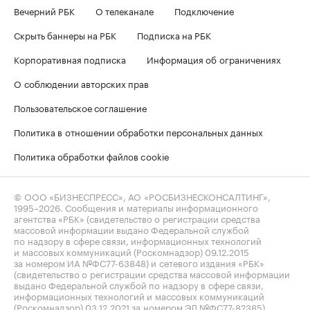
Вечерний РБК
О телеканале
Подключение
Скрыть баннеры на РБК
Подписка на РБК
Корпоративная подписка
Информация об ограничениях
О соблюдении авторских прав
Пользовательское соглашение
Политика в отношении обработки персональных данных
Политика обработки файлов cookie
© ООО «БИЗНЕСПРЕСС», АО «РОСБИЗНЕСКОНСАЛТИНГ»,
1995–2026
. Сообщения и материалы информационного
агентства «РБК» (свидетельство о регистрации средства
массовой информации выдано Федеральной службой
по надзору в сфере связи, информационных технологий
и массовых коммуникаций (Роскомнадзор) 09.12.2015
за номером ИА №ФС77-63848) и сетевого издания «РБК»
(свидетельство о регистрации средства массовой информации
выдано Федеральной службой по надзору в сфере связи,
информационных технологий и массовых коммуникаций
(Роскомнадзор) 03.12.2021 за номером ЭЛ №ФС77-82385)