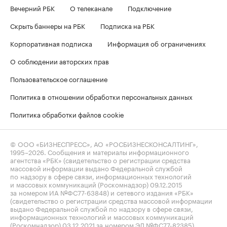
Вечерний РБК
О телеканале
Подключение
Скрыть баннеры на РБК
Подписка на РБК
Корпоративная подписка
Информация об ограничениях
О соблюдении авторских прав
Пользовательское соглашение
Политика в отношении обработки персональных данных
Политика обработки файлов cookie
© ООО «БИЗНЕСПРЕСС», АО «РОСБИЗНЕСКОНСАЛТИНГ»,
1995–2026
. Сообщения и материалы информационного
агентства «РБК» (свидетельство о регистрации средства
массовой информации выдано Федеральной службой
по надзору в сфере связи, информационных технологий
и массовых коммуникаций (Роскомнадзор) 09.12.2015
за номером ИА №ФС77-63848) и сетевого издания «РБК»
(свидетельство о регистрации средства массовой информации
выдано Федеральной службой по надзору в сфере связи,
информационных технологий и массовых коммуникаций
(Роскомнадзор) 03.12.2021 за номером ЭЛ №ФС77-82385)