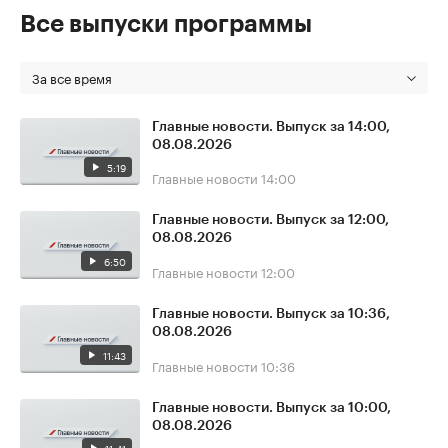
Все выпуски программы
За все время
Главные новости. Выпуск за 14:00,
08.08.2026
5:19
Главные новости
14:00
Главные новости. Выпуск за 12:00,
08.08.2026
6:50
Главные новости
12:00
Главные новости. Выпуск за 10:36,
08.08.2026
11:43
Главные новости
10:36
Главные новости. Выпуск за 10:00,
08.08.2026