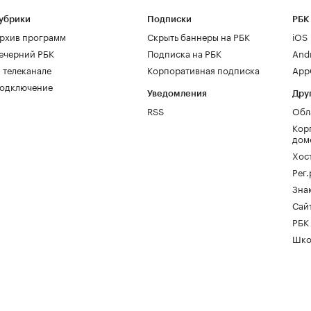
убрики
Подписки
РБК
рхив программ
Скрыть баннеры на РБК
iOS
ечерний РБК
Подписка на РБК
And
 телеканале
Корпоративная подписка
AppG
одключение
Уведомления
Дру
RSS
Обл
Кор
дом
Хос
Рег
Зна
Сайт
РБК
Шко