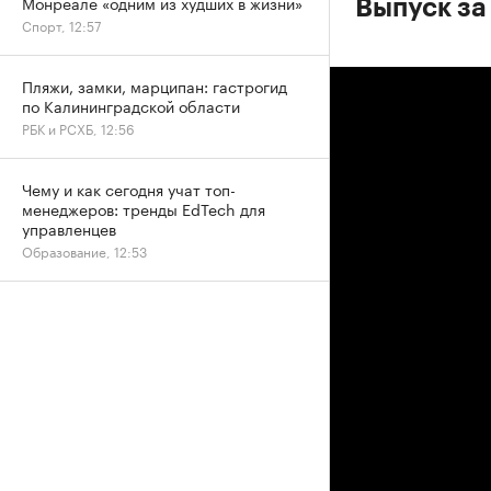
Монреале «одним из худших в жизни»
Выпуск за
Спорт, 12:57
Пляжи, замки, марципан: гастрогид
по Калининградской области
РБК и РСХБ, 12:56
Чему и как сегодня учат топ-
менеджеров: тренды EdTech для
управленцев
Образование, 12:53