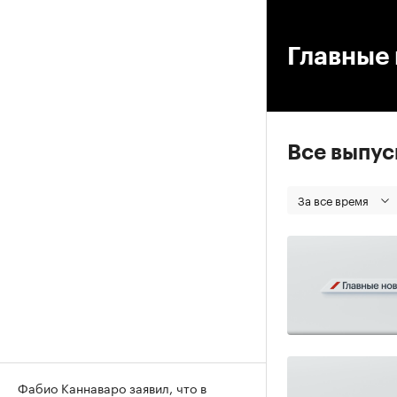
00
Главные 
Все выпу
За все время
Фабио Каннаваро заявил, что в