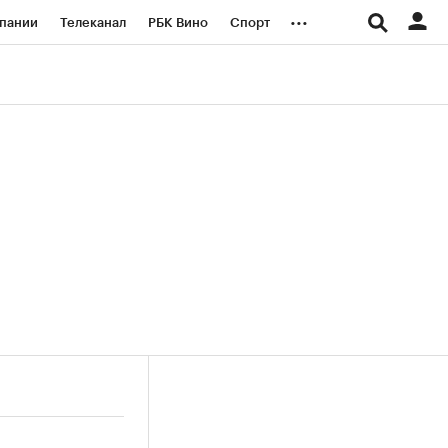
...
пании
Телеканал
РБК Вино
Спорт
ые проекты
Город
Стиль
Крипто
Спецпроекты СПб
логии и медиа
Финансы