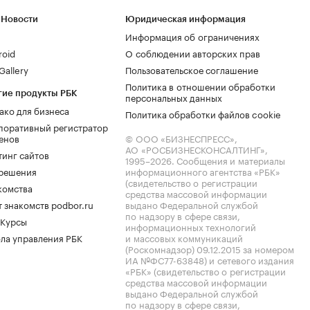
 Новости
Юридическая информация
Информация об ограничениях
roid
О соблюдении авторских прав
allery
Пользовательское соглашение
Политика в отношении обработки
гие продукты РБК
персональных данных
ако для бизнеса
Политика обработки файлов cookie
поративный регистратор
енов
© ООО «БИЗНЕСПРЕСС»,
АО «РОСБИЗНЕСКОНСАЛТИНГ»,
тинг сайтов
1995–2026
. Сообщения и материалы
.решения
информационного агентства «РБК»
(свидетельство о регистрации
комства
средства массовой информации
 знакомств podbor.ru
выдано Федеральной службой
по надзору в сфере связи,
 Курсы
информационных технологий
ла управления РБК
и массовых коммуникаций
(Роскомнадзор) 09.12.2015 за номером
ИА №ФС77-63848) и сетевого издания
«РБК» (свидетельство о регистрации
средства массовой информации
выдано Федеральной службой
по надзору в сфере связи,