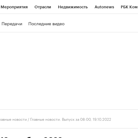
Мероприятия
Отрасли
Недвижимость
Autonews
РБК Ком
ние
РБК Курсы
РБК Life
Тренды
Визионеры
Национальн
Передачи
Последние видео
б
Исследования
Кредитные рейтинги
Франшизы
Газета
роверка контрагентов
Политика
Экономика
Бизнес
Техно
лавные новости
/
Главные новости. Выпуск за 08:00, 19.10.2022