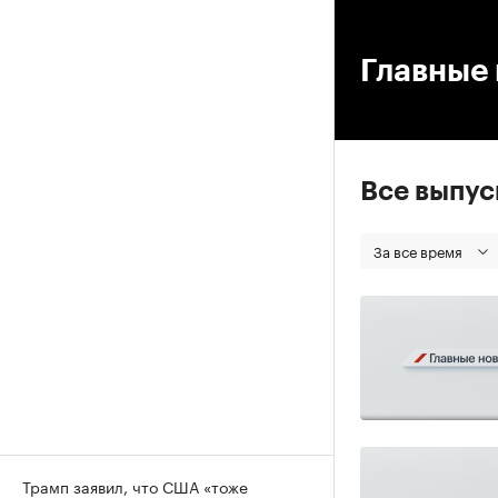
00
Главные 
Все выпу
За все время
Трамп заявил, что США «тоже