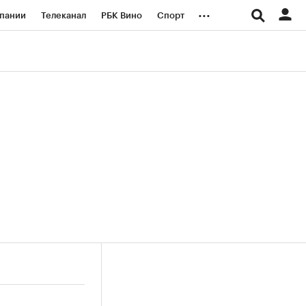
...
пании
Телеканал
РБК Вино
Спорт
ые проекты
Город
Стиль
Крипто
Спецпроекты СПб
логии и медиа
Финансы