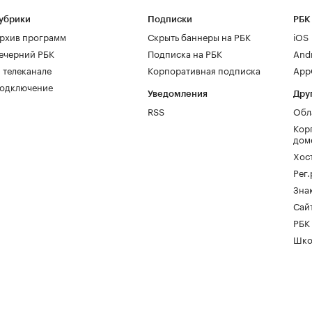
убрики
Подписки
РБК
рхив программ
Скрыть баннеры на РБК
iOS
ечерний РБК
Подписка на РБК
And
 телеканале
Корпоративная подписка
AppG
одключение
Уведомления
Дру
RSS
Обл
Кор
дом
Хос
Рег
Зна
Сайт
РБК
Шко