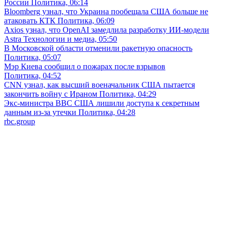
России
Политика, 06:14
Bloomberg узнал, что Украина пообещала США больше не
атаковать КТК
Политика, 06:09
Axios узнал, что OpenAI замедлила разработку ИИ-модели
Astra
Технологии и медиа, 05:50
В Московской области отменили ракетную опасность
Политика, 05:07
Мэр Киева сообщил о пожарах после взрывов
Политика, 04:52
CNN узнал, как высший военачальник США пытается
закончить войну с Ираном
Политика, 04:29
Экс-министра ВВС США лишили доступа к секретным
данным из-за утечки
Политика, 04:28
rbc.group