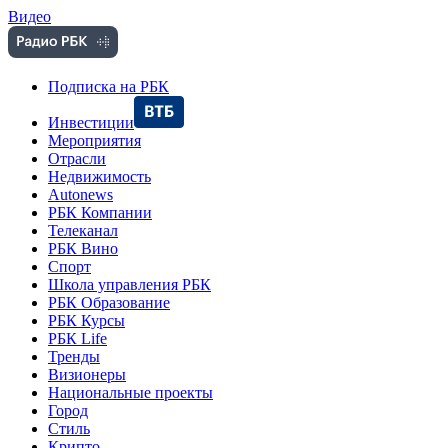
Видео
Подписка на РБК
Инвестиции
Мероприятия
Отрасли
Недвижимость
Autonews
РБК Компании
Телеканал
РБК Вино
Спорт
Школа управления РБК
РБК Образование
РБК Курсы
РБК Life
Тренды
Визионеры
Национальные проекты
Город
Стиль
Крипто