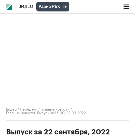
ВИДЕО
Видео
/
Передачи
/
Главные новости
/
Главные новости. Выпуск за 15:00, 22.09.2022
Выпуск за 22 сентября, 2022