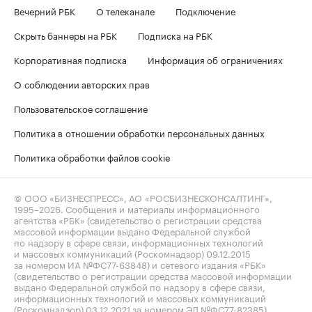
Вечерний РБК
О телеканале
Подключение
Скрыть баннеры на РБК
Подписка на РБК
Корпоративная подписка
Информация об ограничениях
О соблюдении авторских прав
Пользовательское соглашение
Политика в отношении обработки персональных данных
Политика обработки файлов cookie
© ООО «БИЗНЕСПРЕСС», АО «РОСБИЗНЕСКОНСАЛТИНГ»,
1995–2026
. Сообщения и материалы информационного
агентства «РБК» (свидетельство о регистрации средства
массовой информации выдано Федеральной службой
по надзору в сфере связи, информационных технологий
и массовых коммуникаций (Роскомнадзор) 09.12.2015
за номером ИА №ФС77-63848) и сетевого издания «РБК»
(свидетельство о регистрации средства массовой информации
выдано Федеральной службой по надзору в сфере связи,
информационных технологий и массовых коммуникаций
(Роскомнадзор) 03.12.2021 за номером ЭЛ №ФС77-82385)