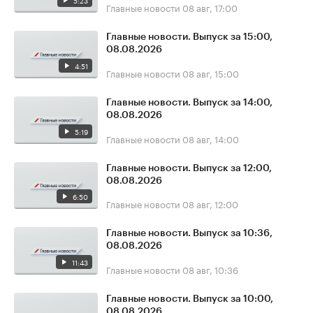
5:23
Главные новости
08 авг, 17:00
Главные новости. Выпуск за 15:00,
08.08.2026
4:51
Главные новости
08 авг, 15:00
Главные новости. Выпуск за 14:00,
08.08.2026
5:19
Главные новости
08 авг, 14:00
Главные новости. Выпуск за 12:00,
08.08.2026
6:50
Главные новости
08 авг, 12:00
Главные новости. Выпуск за 10:36,
08.08.2026
11:43
Главные новости
08 авг, 10:36
Главные новости. Выпуск за 10:00,
08.08.2026