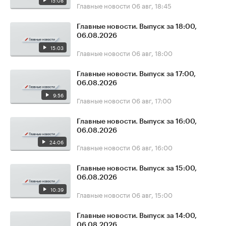
15:08
Главные новости
06 авг, 18:45
Главные новости. Выпуск за 18:00,
06.08.2026
15:03
Главные новости
06 авг, 18:00
Главные новости. Выпуск за 17:00,
06.08.2026
9:56
Главные новости
06 авг, 17:00
Главные новости. Выпуск за 16:00,
06.08.2026
24:06
Главные новости
06 авг, 16:00
Главные новости. Выпуск за 15:00,
06.08.2026
10:39
Главные новости
06 авг, 15:00
Главные новости. Выпуск за 14:00,
06.08.2026