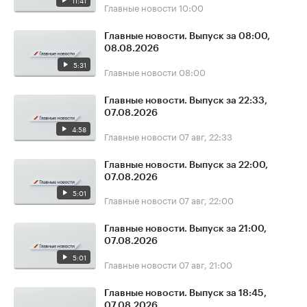
11:41
Главные новости
10:00
Главные новости. Выпуск за 08:00,
08.08.2026
5:31
Главные новости
08:00
Главные новости. Выпуск за 22:33,
07.08.2026
4:58
Главные новости
07 авг, 22:33
Главные новости. Выпуск за 22:00,
07.08.2026
5:01
Главные новости
07 авг, 22:00
Главные новости. Выпуск за 21:00,
07.08.2026
5:01
Главные новости
07 авг, 21:00
Главные новости. Выпуск за 18:45,
07.08.2026