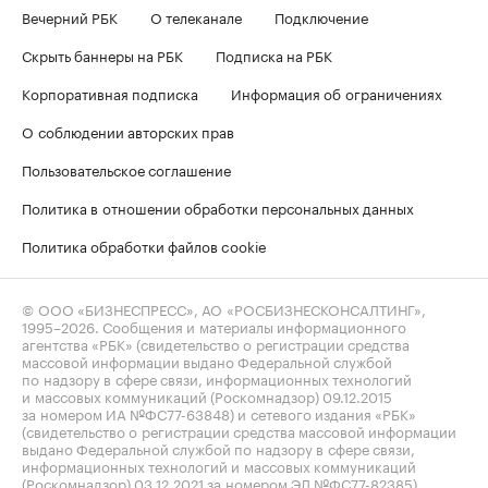
Вечерний РБК
О телеканале
Подключение
Скрыть баннеры на РБК
Подписка на РБК
Корпоративная подписка
Информация об ограничениях
О соблюдении авторских прав
Пользовательское соглашение
Политика в отношении обработки персональных данных
Политика обработки файлов cookie
© ООО «БИЗНЕСПРЕСС», АО «РОСБИЗНЕСКОНСАЛТИНГ»,
1995–2026
. Сообщения и материалы информационного
агентства «РБК» (свидетельство о регистрации средства
массовой информации выдано Федеральной службой
по надзору в сфере связи, информационных технологий
и массовых коммуникаций (Роскомнадзор) 09.12.2015
за номером ИА №ФС77-63848) и сетевого издания «РБК»
(свидетельство о регистрации средства массовой информации
выдано Федеральной службой по надзору в сфере связи,
информационных технологий и массовых коммуникаций
(Роскомнадзор) 03.12.2021 за номером ЭЛ №ФС77-82385)