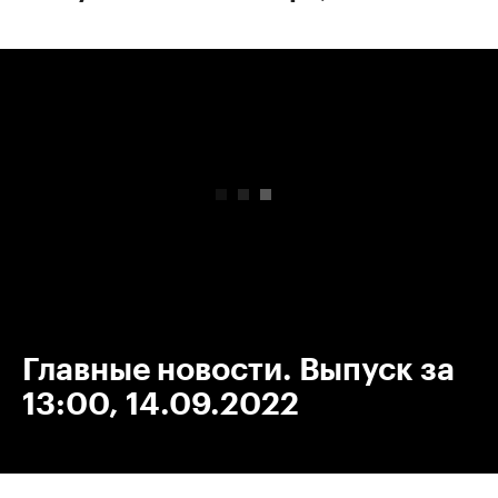
00:00
/
00:00
Главные новости. Выпуск за
13:00, 14.09.2022