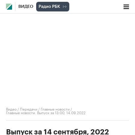
ВИДЕО
Видео
/
Передачи
/
Главные новости
/
Главные новости. Выпуск за 13:00, 14.09.2022
Выпуск за 14 сентября, 2022