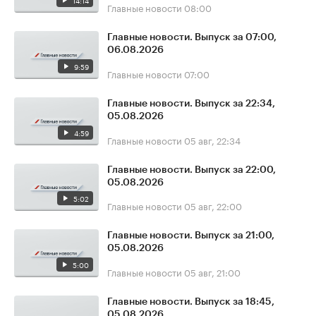
14:14
Главные новости
08:00
Главные новости. Выпуск за 07:00,
06.08.2026
9:59
Главные новости
07:00
Главные новости. Выпуск за 22:34,
05.08.2026
4:59
Главные новости
05 авг, 22:34
Главные новости. Выпуск за 22:00,
05.08.2026
5:02
Главные новости
05 авг, 22:00
Главные новости. Выпуск за 21:00,
05.08.2026
5:00
Главные новости
05 авг, 21:00
Главные новости. Выпуск за 18:45,
05.08.2026