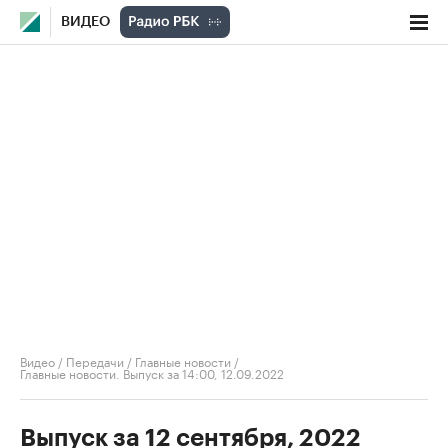
ВИДЕО
Видео
/
Передачи
/
Главные новости
/
Главные новости. Выпуск за 14:00, 12.09.2022
Выпуск за 12 сентября, 2022