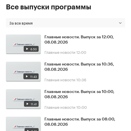
Все выпуски программы
За все время
Главные новости. Выпуск за 12:00,
08.08.2026
6:50
Главные новости
12:00
Главные новости. Выпуск за 10:36,
08.08.2026
11:43
Главные новости
10:36
Главные новости. Выпуск за 10:00,
08.08.2026
11:41
Главные новости
10:00
Главные новости. Выпуск за 08:00,
08.08.2026