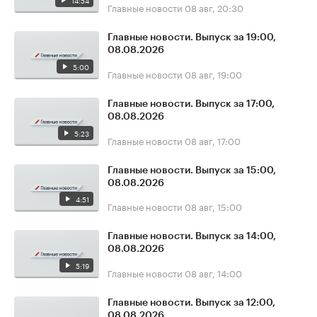
14:54
Главные новости
08 авг, 20:30
Главные новости. Выпуск за 19:00,
08.08.2026
5:00
Главные новости
08 авг, 19:00
Главные новости. Выпуск за 17:00,
08.08.2026
5:23
Главные новости
08 авг, 17:00
Главные новости. Выпуск за 15:00,
08.08.2026
4:51
Главные новости
08 авг, 15:00
Главные новости. Выпуск за 14:00,
08.08.2026
5:19
Главные новости
08 авг, 14:00
Главные новости. Выпуск за 12:00,
08.08.2026