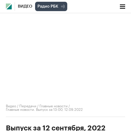
ВИДЕО
Видео
/
Передачи
/
Главные новости
/
Главные новости. Выпуск за 13:00, 12.09.2022
Выпуск за 12 сентября, 2022