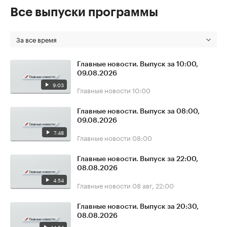
Все выпуски программы
За все время
Главные новости. Выпуск за 10:00,
09.08.2026
9:03
Главные новости
10:00
Главные новости. Выпуск за 08:00,
09.08.2026
7:48
Главные новости
08:00
Главные новости. Выпуск за 22:00,
08.08.2026
4:54
Главные новости
08 авг, 22:00
Главные новости. Выпуск за 20:30,
08.08.2026