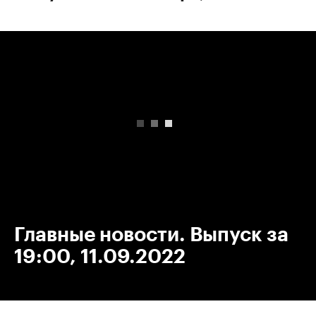
00:00
/
00:00
Главные новости. Выпуск за
19:00, 11.09.2022