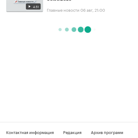
4:51
Главные новости
06 авг, 21:00
Контактная информация
Редакция
Архив программ