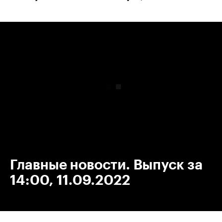
00:00
/
00:00
Главные новости. Выпуск за
14:00, 11.09.2022