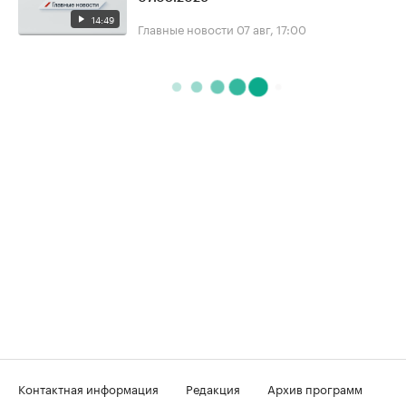
14:49
Главные новости
07 авг, 17:00
Контактная информация
Редакция
Архив программ