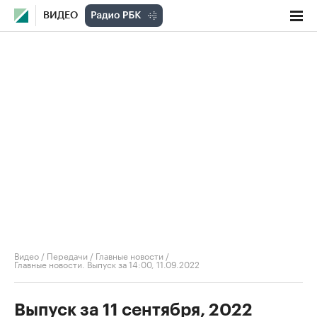
ВИДЕО
Видео
/
Передачи
/
Главные новости
/
Главные новости. Выпуск за 14:00, 11.09.2022
Выпуск за 11 сентября, 2022