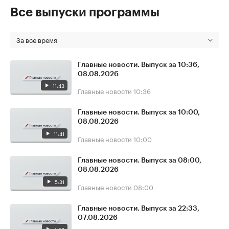
Все выпуски программы
За все время
Главные новости. Выпуск за 10:36,
08.08.2026
11:43
Главные новости
10:36
Главные новости. Выпуск за 10:00,
08.08.2026
11:41
Главные новости
10:00
Главные новости. Выпуск за 08:00,
08.08.2026
5:31
Главные новости
08:00
Главные новости. Выпуск за 22:33,
07.08.2026