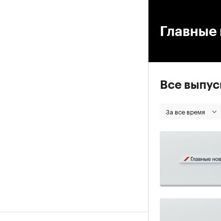
00
Главные 
Все выпу
За все время