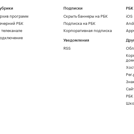
убрики
Подписки
РБК
рхив программ
Скрыть баннеры на РБК
iOS
ечерний РБК
Подписка на РБК
And
 телеканале
Корпоративная подписка
AppG
одключение
Уведомления
Дру
RSS
Обл
Кор
дом
Хос
Рег
Зна
Сайт
РБК
Шко