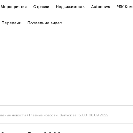
Мероприятия
Отрасли
Недвижимость
Autonews
РБК Ком
ние
РБК Курсы
РБК Life
Тренды
Визионеры
Национальн
Передачи
Последние видео
б
Исследования
Кредитные рейтинги
Франшизы
Газета
роверка контрагентов
Политика
Экономика
Бизнес
Техно
лавные новости
/
Главные новости. Выпуск за 16:00, 08.09.2022