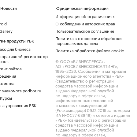
 Новости
Юридическая информация
Информация об ограничениях
roid
О соблюдении авторских прав
allery
Пользовательское соглашение
Политика в отношении обработки
гие продукты РБК
персональных данных
ако для бизнеса
Политика обработки файлов cookie
поративный регистратор
енов
© ООО «БИЗНЕСПРЕСС»,
АО «РОСБИЗНЕСКОНСАЛТИНГ»,
тинг сайтов
1995–2026
. Сообщения и материалы
.решения
информационного агентства «РБК»
(свидетельство о регистрации
комства
средства массовой информации
 знакомств podbor.ru
выдано Федеральной службой
по надзору в сфере связи,
 Курсы
информационных технологий
ла управления РБК
и массовых коммуникаций
(Роскомнадзор) 09.12.2015 за номером
ИА №ФС77-63848) и сетевого издания
«РБК» (свидетельство о регистрации
средства массовой информации
выдано Федеральной службой
по надзору в сфере связи,