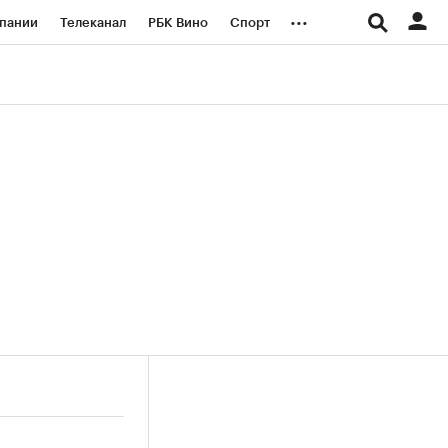
...
пании
Телеканал
РБК Вино
Спорт
ые проекты
Город
Стиль
Крипто
Спецпроекты СПб
логии и медиа
Финансы