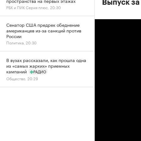
пространства на первых этажах
Выпуск за
РБК и ПИК Серия плюс, 20:30
Сенатор США предрек обеднение
американцев из-за санкций против
России
Политика, 20:30
В вузах рассказали, как прошла одна
из «самых жарких» приемных
кампаний
РАДИО
Общество, 20:29