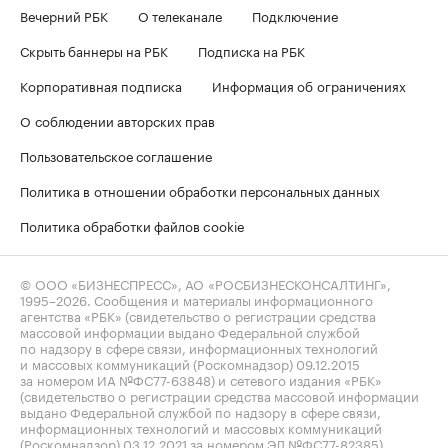
Вечерний РБК
О телеканале
Подключение
Скрыть баннеры на РБК
Подписка на РБК
Корпоративная подписка
Информация об ограничениях
О соблюдении авторских прав
Пользовательское соглашение
Политика в отношении обработки персональных данных
Политика обработки файлов cookie
© ООО «БИЗНЕСПРЕСС», АО «РОСБИЗНЕСКОНСАЛТИНГ»,
1995–2026
. Сообщения и материалы информационного
агентства «РБК» (свидетельство о регистрации средства
массовой информации выдано Федеральной службой
по надзору в сфере связи, информационных технологий
и массовых коммуникаций (Роскомнадзор) 09.12.2015
за номером ИА №ФС77-63848) и сетевого издания «РБК»
(свидетельство о регистрации средства массовой информации
выдано Федеральной службой по надзору в сфере связи,
информационных технологий и массовых коммуникаций
(Роскомнадзор) 03.12.2021 за номером ЭЛ №ФС77-82385)