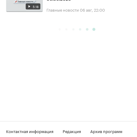
5:18
Главные новости
06 авг, 22:00
Контактная информация
Редакция
Архив программ