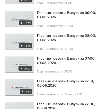
10:12
Главные новости
10:00
Главные новости. Выпуск за 09:00,
07.08.2026
12:55
Главные новости
09:00
Главные новости. Выпуск за 08:00,
07.08.2026
14:25
Главные новости
08:00
Главные новости. Выпуск за 07:00,
07.08.2026
10:04
Главные новости
07:00
Главные новости. Выпуск за 22:31,
06.08.2026
4:50
Главные новости
06 авг, 22:31
Главные новости. Выпуск за 22:00,
06.08.2026