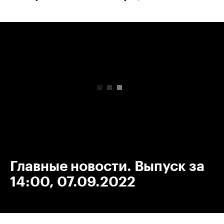
00:00
/
00:00
Главные новости. Выпуск за
14:00, 07.09.2022