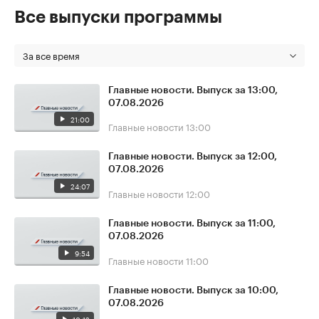
Все выпуски программы
За все время
Главные новости. Выпуск за 13:00,
07.08.2026
21:00
Главные новости
13:00
Главные новости. Выпуск за 12:00,
07.08.2026
24:07
Главные новости
12:00
Главные новости. Выпуск за 11:00,
07.08.2026
9:54
Главные новости
11:00
Главные новости. Выпуск за 10:00,
07.08.2026