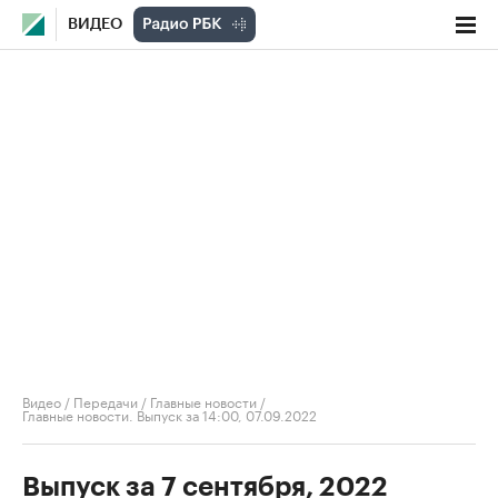
ВИДЕО
Видео
/
Передачи
/
Главные новости
/
Главные новости. Выпуск за 14:00, 07.09.2022
Выпуск за 7 сентября, 2022