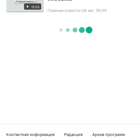
15:03
Главные новости
06 авг, 18:00
Контактная информация
Редакция
Архив программ