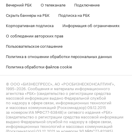
Вечерний РБК
О телеканале
Подключение
Скрыть баннеры на РБК
Подписка на РБК
Корпоративная подписка
Информация об ограничениях
О соблюдении авторских прав
Пользовательское соглашение
Политика в отношении обработки персональных данных
Политика обработки файлов cookie
© ООО «БИЗНЕСПРЕСС», АО «РОСБИЗНЕСКОНСАЛТИНГ»,
1995–2026
. Сообщения и материалы информационного
агентства «РБК» (свидетельство о регистрации средства
массовой информации выдано Федеральной службой
по надзору в сфере связи, информационных технологий
и массовых коммуникаций (Роскомнадзор) 09.12.2015
за номером ИА №ФС77-63848) и сетевого издания «РБК»
(свидетельство о регистрации средства массовой информации
выдано Федеральной службой по надзору в сфере связи,
информационных технологий и массовых коммуникаций
(Роскомнадзор) 03.12.2021 за номером ЭЛ №ФС77-82385)