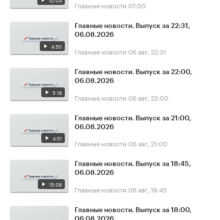
10:04
Главные новости
07:00
Главные новости. Выпуск за 22:31,
06.08.2026
4:50
Главные новости
06 авг, 22:31
Главные новости. Выпуск за 22:00,
06.08.2026
5:18
Главные новости
06 авг, 22:00
Главные новости. Выпуск за 21:00,
06.08.2026
4:51
Главные новости
06 авг, 21:00
Главные новости. Выпуск за 18:45,
06.08.2026
15:08
Главные новости
06 авг, 18:45
Главные новости. Выпуск за 18:00,
06.08.2026