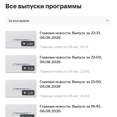
Все выпуски программы
За все время
Главные новости. Выпуск за 22:31,
06.08.2026
4:50
Главные новости
06 авг, 22:31
Главные новости. Выпуск за 22:00,
06.08.2026
5:18
Главные новости
06 авг, 22:00
Главные новости. Выпуск за 21:00,
06.08.2026
4:51
Главные новости
06 авг, 21:00
Главные новости. Выпуск за 18:45,
06.08.2026