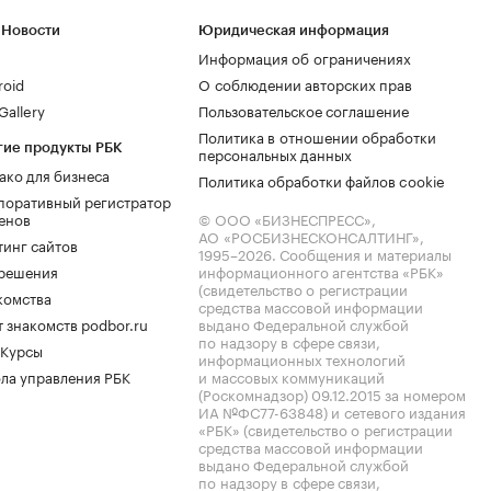
 Новости
Юридическая информация
Информация об ограничениях
roid
О соблюдении авторских прав
allery
Пользовательское соглашение
Политика в отношении обработки
гие продукты РБК
персональных данных
ако для бизнеса
Политика обработки файлов cookie
поративный регистратор
енов
© ООО «БИЗНЕСПРЕСС»,
АО «РОСБИЗНЕСКОНСАЛТИНГ»,
тинг сайтов
1995–2026
. Сообщения и материалы
.решения
информационного агентства «РБК»
(свидетельство о регистрации
комства
средства массовой информации
 знакомств podbor.ru
выдано Федеральной службой
по надзору в сфере связи,
 Курсы
информационных технологий
ла управления РБК
и массовых коммуникаций
(Роскомнадзор) 09.12.2015 за номером
ИА №ФС77-63848) и сетевого издания
«РБК» (свидетельство о регистрации
средства массовой информации
выдано Федеральной службой
по надзору в сфере связи,