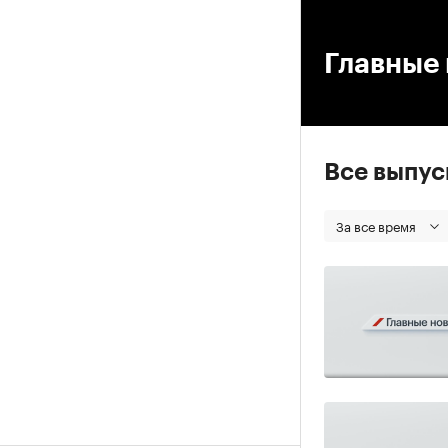
00
Главные 
Все выпу
За все время