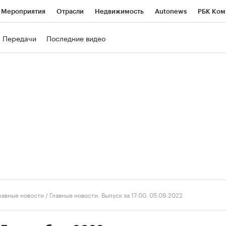
Мероприятия
Отрасли
Недвижимость
Autonews
РБК Ком
ние
РБК Курсы
РБК Life
Тренды
Визионеры
Национальн
Передачи
Последние видео
б
Исследования
Кредитные рейтинги
Франшизы
Газета
роверка контрагентов
Политика
Экономика
Бизнес
Техно
лавные новости
/
Главные новости. Выпуск за 17:00, 05.09.2022