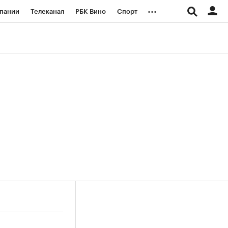
...
пании
Телеканал
РБК Вино
Спорт
ые проекты
Город
Стиль
Крипто
Спецпроекты СПб
логии и медиа
Финансы