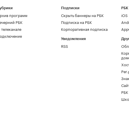
убрики
Подписки
РБК
рхив программ
Скрыть баннеры на РБК
iOS
ечерний РБК
Подписка на РБК
And
 телеканале
Корпоративная подписка
AppG
одключение
Уведомления
Дру
RSS
Обл
Кор
дом
Хос
Рег
Зна
Сайт
РБК
Шко