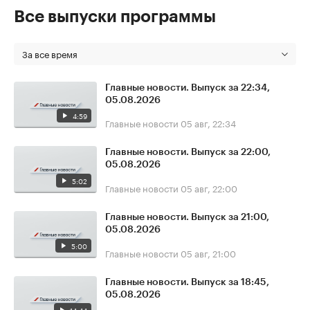
Все выпуски программы
За все время
Главные новости. Выпуск за 22:34,
05.08.2026
4:59
Главные новости
05 авг, 22:34
Главные новости. Выпуск за 22:00,
05.08.2026
5:02
Главные новости
05 авг, 22:00
Главные новости. Выпуск за 21:00,
05.08.2026
5:00
Главные новости
05 авг, 21:00
Главные новости. Выпуск за 18:45,
05.08.2026