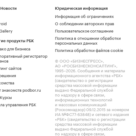
 Новости
Юридическая информация
Информация об ограничениях
roid
О соблюдении авторских прав
allery
Пользовательское соглашение
Политика в отношении обработки
гие продукты РБК
персональных данных
ако для бизнеса
Политика обработки файлов cookie
поративный регистратор
енов
© ООО «БИЗНЕСПРЕСС»,
АО «РОСБИЗНЕСКОНСАЛТИНГ»,
тинг сайтов
1995–2026
. Сообщения и материалы
.решения
информационного агентства «РБК»
(свидетельство о регистрации
комства
средства массовой информации
 знакомств podbor.ru
выдано Федеральной службой
по надзору в сфере связи,
 Курсы
информационных технологий
ла управления РБК
и массовых коммуникаций
(Роскомнадзор) 09.12.2015 за номером
ИА №ФС77-63848) и сетевого издания
«РБК» (свидетельство о регистрации
средства массовой информации
выдано Федеральной службой
по надзору в сфере связи,