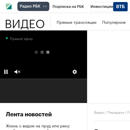
Подписка на РБК
Инвестиции
ВИДЕО
Школа управления РБК
РБК Образова
Прямые трансляции
Популярное
РБК Бизнес-среда
Дискуссионный клу
Прямой эфир
Конференции СПб
Спецпроекты
П
Рынок наличной валюты
Видео
/
Передачи
/
Г
Лента новостей
Жизнь с видом на пруд или реку: