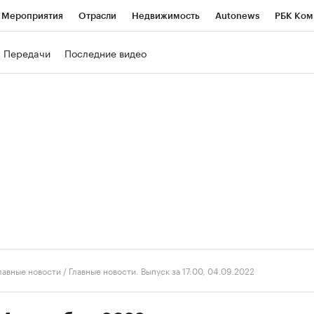
Мероприятия
Отрасли
Недвижимость
Autonews
РБК Ком
ние
РБК Курсы
РБК Life
Тренды
Визионеры
Национальн
Передачи
Последние видео
б
Исследования
Кредитные рейтинги
Франшизы
Газета
роверка контрагентов
Политика
Экономика
Бизнес
Техно
лавные новости
/
Главные новости. Выпуск за 17:00, 04.09.2022