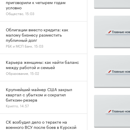
приговорили к четырем годам
условно
Общество, 15:03
Облигации вместо кредита: как
малому бизнесу разместить
публичный долг
РБК и МСП Банк, 15:03
Карьера женщины: как найти баланс
между работой и семьей
Образование, 15:02
Крупнейший майнер США закрыл
квартал с убытком и сократил
биткоин-резерв
Крипто, 14:57
СК возбудил дело о теракте на
военного ВСУ после боев в Курской