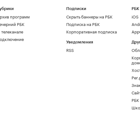
убрики
Подписки
РБК
рхив программ
Скрыть баннеры на РБК
iOS
ечерний РБК
Подписка на РБК
And
 телеканале
Корпоративная подписка
AppG
одключение
Уведомления
Дру
RSS
Обл
Кор
дом
Хос
Рег
Зна
Сайт
РБК
Шко