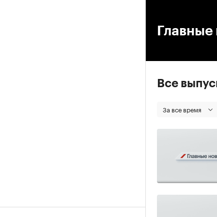
00
Главные 
Все выпу
За все время