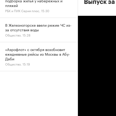
подборка жилья у набережных и
Выпуск за
пляжей
РБК и ПИК Серия плюс, 15:30
В Железногорске ввели режим ЧС из-
за отсутствия воды
Общество, 15:28
«Аэрофлот» с октября возобновит
ежедневные рейсы из Москвы в Абу-
Даби
Общество, 15:19