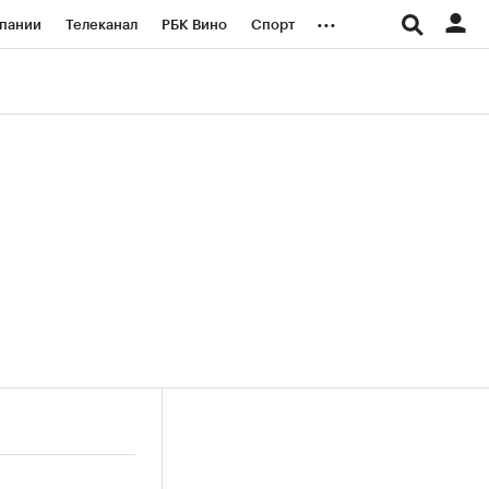
...
пании
Телеканал
РБК Вино
Спорт
ые проекты
Город
Стиль
Крипто
Спецпроекты СПб
логии и медиа
Финансы