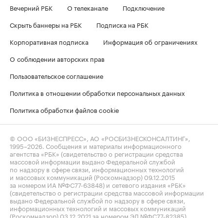
Вечерний РБК
О телеканале
Подключение
Скрыть баннеры на РБК
Подписка на РБК
Корпоративная подписка
Информация об ограничениях
О соблюдении авторских прав
Пользовательское соглашение
Политика в отношении обработки персональных данных
Политика обработки файлов cookie
© ООО «БИЗНЕСПРЕСС», АО «РОСБИЗНЕСКОНСАЛТИНГ»,
1995–2026
. Сообщения и материалы информационного
агентства «РБК» (свидетельство о регистрации средства
массовой информации выдано Федеральной службой
по надзору в сфере связи, информационных технологий
и массовых коммуникаций (Роскомнадзор) 09.12.2015
за номером ИА №ФС77-63848) и сетевого издания «РБК»
(свидетельство о регистрации средства массовой информации
выдано Федеральной службой по надзору в сфере связи,
информационных технологий и массовых коммуникаций
(Роскомнадзор) 03.12.2021 за номером ЭЛ №ФС77-82385)