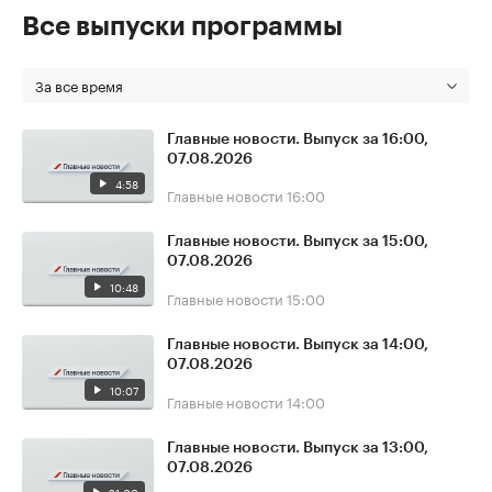
Все выпуски программы
За все время
Главные новости. Выпуск за 16:00,
07.08.2026
4:58
Главные новости
16:00
Главные новости. Выпуск за 15:00,
07.08.2026
10:48
Главные новости
15:00
Главные новости. Выпуск за 14:00,
07.08.2026
10:07
Главные новости
14:00
Главные новости. Выпуск за 13:00,
07.08.2026