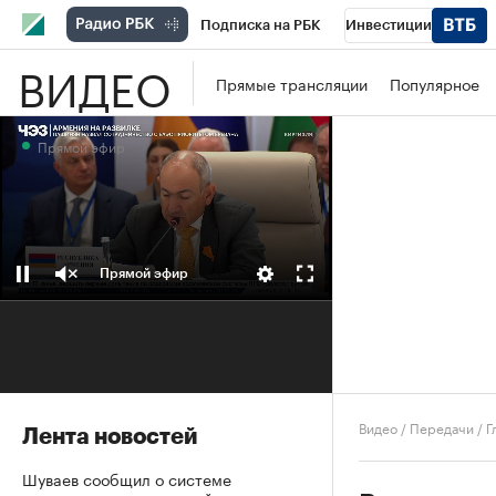
Подписка на РБК
Инвестиции
ВИДЕО
Школа управления РБК
РБК Образова
Прямые трансляции
Популярное
РБК Бизнес-среда
Дискуссионный клу
Прямой эфир
Конференции СПб
Спецпроекты
П
Рынок наличной валюты
Прямой эфир
Видео
/
Передачи
/
Г
Лента новостей
Шуваев сообщил о системе