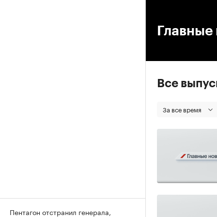
00
Главные 
Все выпу
За все время
Пентагон отстранил генерала,