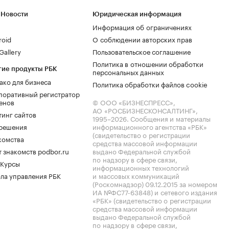
 Новости
Юридическая информация
Информация об ограничениях
roid
О соблюдении авторских прав
allery
Пользовательское соглашение
Политика в отношении обработки
гие продукты РБК
персональных данных
ако для бизнеса
Политика обработки файлов cookie
поративный регистратор
енов
© ООО «БИЗНЕСПРЕСС»,
АО «РОСБИЗНЕСКОНСАЛТИНГ»,
тинг сайтов
1995–2026
. Сообщения и материалы
.решения
информационного агентства «РБК»
(свидетельство о регистрации
комства
средства массовой информации
 знакомств podbor.ru
выдано Федеральной службой
по надзору в сфере связи,
 Курсы
информационных технологий
ла управления РБК
и массовых коммуникаций
(Роскомнадзор) 09.12.2015 за номером
ИА №ФС77-63848) и сетевого издания
«РБК» (свидетельство о регистрации
средства массовой информации
выдано Федеральной службой
по надзору в сфере связи,