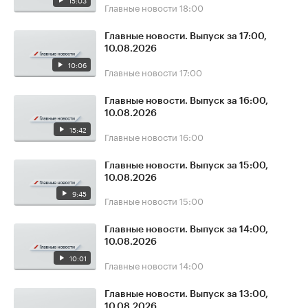
15:03
Главные новости
18:00
Главные новости. Выпуск за 17:00,
10.08.2026
10:06
Главные новости
17:00
Главные новости. Выпуск за 16:00,
10.08.2026
15:42
Главные новости
16:00
Главные новости. Выпуск за 15:00,
10.08.2026
9:45
Главные новости
15:00
Главные новости. Выпуск за 14:00,
10.08.2026
10:01
Главные новости
14:00
Главные новости. Выпуск за 13:00,
10.08.2026