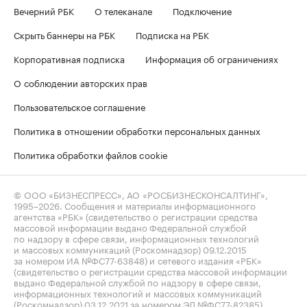
Вечерний РБК
О телеканале
Подключение
Скрыть баннеры на РБК
Подписка на РБК
Корпоративная подписка
Информация об ограничениях
О соблюдении авторских прав
Пользовательское соглашение
Политика в отношении обработки персональных данных
Политика обработки файлов cookie
© ООО «БИЗНЕСПРЕСС», АО «РОСБИЗНЕСКОНСАЛТИНГ»,
1995–2026
. Сообщения и материалы информационного
агентства «РБК» (свидетельство о регистрации средства
массовой информации выдано Федеральной службой
по надзору в сфере связи, информационных технологий
и массовых коммуникаций (Роскомнадзор) 09.12.2015
за номером ИА №ФС77-63848) и сетевого издания «РБК»
(свидетельство о регистрации средства массовой информации
выдано Федеральной службой по надзору в сфере связи,
информационных технологий и массовых коммуникаций
(Роскомнадзор) 03.12.2021 за номером ЭЛ №ФС77-82385)