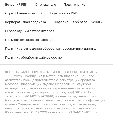
Вечерний РБК
О телеканале
Подключение
Скрыть баннеры на РБК
Подписка на РБК
Корпоративная подписка
Информация об ограничениях
О соблюдении авторских прав
Пользовательское соглашение
Политика в отношении обработки персональных данных
Политика обработки файлов cookie
© ООО «БИЗНЕСПРЕСС», АО «РОСБИЗНЕСКОНСАЛТИНГ»,
1995–2026
. Сообщения и материалы информационного
агентства «РБК» (свидетельство о регистрации средства
массовой информации выдано Федеральной службой
по надзору в сфере связи, информационных технологий
и массовых коммуникаций (Роскомнадзор) 09.12.2015
за номером ИА №ФС77-63848) и сетевого издания «РБК»
(свидетельство о регистрации средства массовой информации
выдано Федеральной службой по надзору в сфере связи,
информационных технологий и массовых коммуникаций
(Роскомнадзор) 03.12.2021 за номером ЭЛ №ФС77-82385)