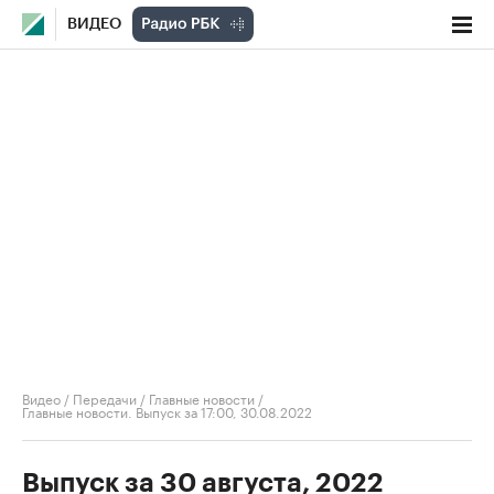
ВИДЕО
Видео
/
Передачи
/
Главные новости
/
Главные новости. Выпуск за 17:00, 30.08.2022
Выпуск за 30 августа, 2022