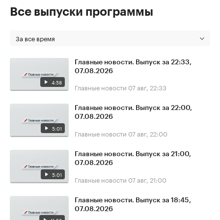
Все выпуски программы
За все время
Главные новости. Выпуск за 22:33,
07.08.2026
4:58
Главные новости
07 авг, 22:33
Главные новости. Выпуск за 22:00,
07.08.2026
5:01
Главные новости
07 авг, 22:00
Главные новости. Выпуск за 21:00,
07.08.2026
5:01
Главные новости
07 авг, 21:00
Главные новости. Выпуск за 18:45,
07.08.2026