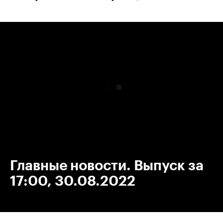
00:00
/
00:00
Главные новости. Выпуск за
17:00, 30.08.2022