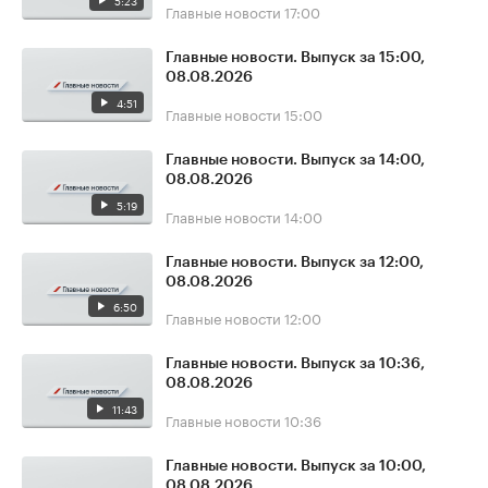
5:23
Главные новости
17:00
Главные новости. Выпуск за 15:00,
08.08.2026
4:51
Главные новости
15:00
Главные новости. Выпуск за 14:00,
08.08.2026
5:19
Главные новости
14:00
Главные новости. Выпуск за 12:00,
08.08.2026
6:50
Главные новости
12:00
Главные новости. Выпуск за 10:36,
08.08.2026
11:43
Главные новости
10:36
Главные новости. Выпуск за 10:00,
08.08.2026