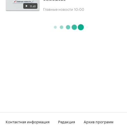
11:41
Главные новости
10:00
Контактная информация
Редакция
Архив программ