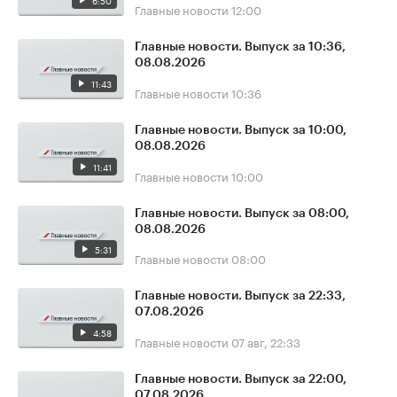
6:50
Главные новости
12:00
Главные новости. Выпуск за 10:36,
08.08.2026
11:43
Главные новости
10:36
Главные новости. Выпуск за 10:00,
08.08.2026
11:41
Главные новости
10:00
Главные новости. Выпуск за 08:00,
08.08.2026
5:31
Главные новости
08:00
Главные новости. Выпуск за 22:33,
07.08.2026
4:58
Главные новости
07 авг, 22:33
Главные новости. Выпуск за 22:00,
07.08.2026