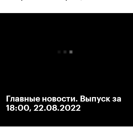
00:00
/
00:00
Главные новости. Выпуск за
18:00, 22.08.2022