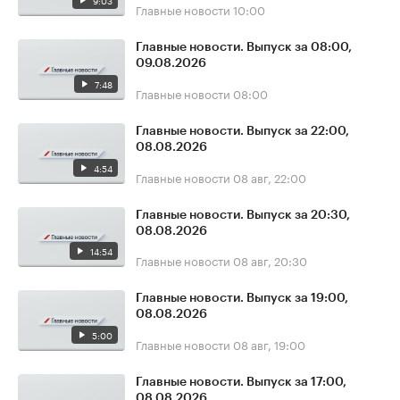
9:03
Главные новости
10:00
Главные новости. Выпуск за 08:00,
09.08.2026
7:48
Главные новости
08:00
Главные новости. Выпуск за 22:00,
08.08.2026
4:54
Главные новости
08 авг, 22:00
Главные новости. Выпуск за 20:30,
08.08.2026
14:54
Главные новости
08 авг, 20:30
Главные новости. Выпуск за 19:00,
08.08.2026
5:00
Главные новости
08 авг, 19:00
Главные новости. Выпуск за 17:00,
08.08.2026