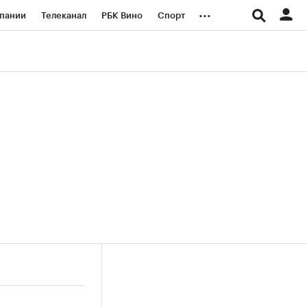
...
пании
Телеканал
РБК Вино
Спорт
ые проекты
Город
Стиль
Крипто
Спецпроекты СПб
логии и медиа
Финансы