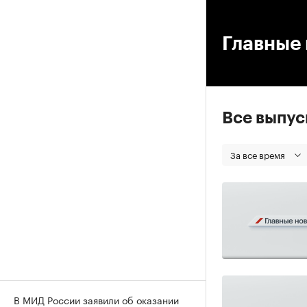
00
Главные 
Все выпу
За все время
В МИД России заявили об оказании