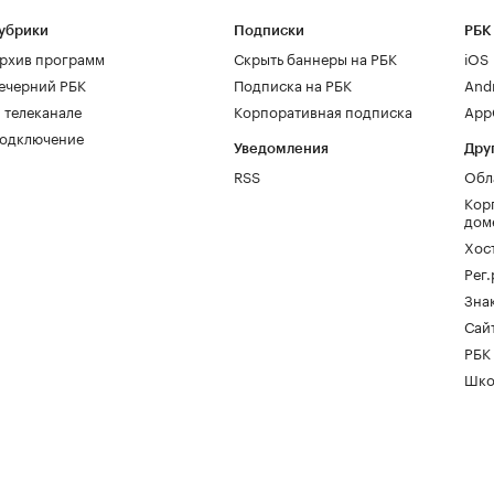
убрики
Подписки
РБК
рхив программ
Скрыть баннеры на РБК
iOS
ечерний РБК
Подписка на РБК
And
 телеканале
Корпоративная подписка
AppG
одключение
Уведомления
Дру
RSS
Обл
Кор
дом
Хос
Рег
Зна
Сайт
РБК
Шко