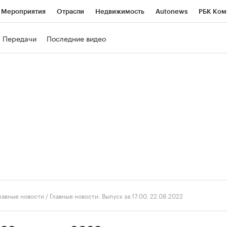
Мероприятия
Отрасли
Недвижимость
Autonews
РБК Ком
ние
РБК Курсы
РБК Life
Тренды
Визионеры
Национальн
Передачи
Последние видео
б
Исследования
Кредитные рейтинги
Франшизы
Газета
роверка контрагентов
Политика
Экономика
Бизнес
Техно
лавные новости
/
Главные новости. Выпуск за 17:00, 22.08.2022