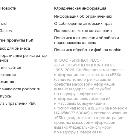
 Новости
Юридическая информация
Информация об ограничениях
roid
О соблюдении авторских прав
allery
Пользовательское соглашение
Политика в отношении обработки
гие продукты РБК
персональных данных
ако для бизнеса
Политика обработки файлов cookie
поративный регистратор
енов
© ООО «БИЗНЕСПРЕСС»,
АО «РОСБИЗНЕСКОНСАЛТИНГ»,
тинг сайтов
1995–2026
. Сообщения и материалы
.решения
информационного агентства «РБК»
(свидетельство о регистрации
комства
средства массовой информации
 знакомств podbor.ru
выдано Федеральной службой
по надзору в сфере связи,
 Курсы
информационных технологий
ла управления РБК
и массовых коммуникаций
(Роскомнадзор) 09.12.2015 за номером
ИА №ФС77-63848) и сетевого издания
«РБК» (свидетельство о регистрации
средства массовой информации
выдано Федеральной службой
по надзору в сфере связи,