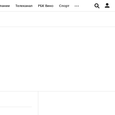
...
пании
Телеканал
РБК Вино
Спорт
ые проекты
Город
Стиль
Крипто
Спецпроекты СПб
логии и медиа
Финансы