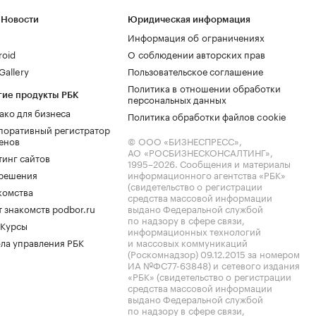
 Новости
Юридическая информация
Информация об ограничениях
roid
О соблюдении авторских прав
allery
Пользовательское соглашение
Политика в отношении обработки
гие продукты РБК
персональных данных
ако для бизнеса
Политика обработки файлов cookie
поративный регистратор
енов
© ООО «БИЗНЕСПРЕСС»,
АО «РОСБИЗНЕСКОНСАЛТИНГ»,
тинг сайтов
1995–2026
. Сообщения и материалы
.решения
информационного агентства «РБК»
(свидетельство о регистрации
комства
средства массовой информации
 знакомств podbor.ru
выдано Федеральной службой
по надзору в сфере связи,
 Курсы
информационных технологий
ла управления РБК
и массовых коммуникаций
(Роскомнадзор) 09.12.2015 за номером
ИА №ФС77-63848) и сетевого издания
«РБК» (свидетельство о регистрации
средства массовой информации
выдано Федеральной службой
по надзору в сфере связи,