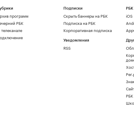
убрики
Подписки
РБК
рхив программ
Скрыть баннеры на РБК
iOS
ечерний РБК
Подписка на РБК
And
 телеканале
Корпоративная подписка
AppG
одключение
Уведомления
Дру
RSS
Обл
Кор
дом
Хос
Рег
Зна
Сайт
РБК
Шко