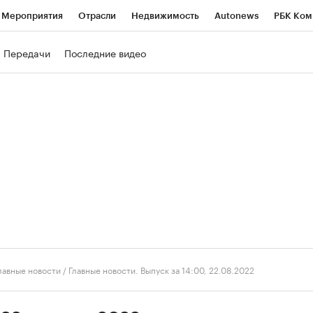
Мероприятия
Отрасли
Недвижимость
Autonews
РБК Ком
ние
РБК Курсы
РБК Life
Тренды
Визионеры
Национальн
Передачи
Последние видео
б
Исследования
Кредитные рейтинги
Франшизы
Газета
роверка контрагентов
Политика
Экономика
Бизнес
Техно
лавные новости
/
Главные новости. Выпуск за 14:00, 22.08.2022