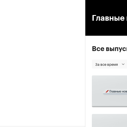
00
Главные 
Все выпу
За все время