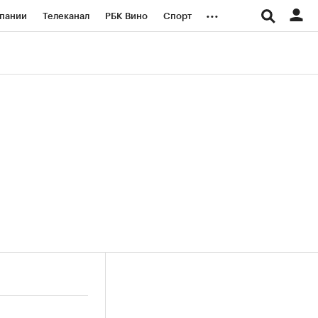
...
пании
Телеканал
РБК Вино
Спорт
ые проекты
Город
Стиль
Крипто
Спецпроекты СПб
логии и медиа
Финансы