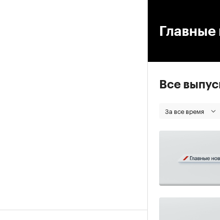
00
Главные 
Все выпу
За все время