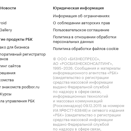
 Новости
Юридическая информация
Информация об ограничениях
roid
О соблюдении авторских прав
allery
Пользовательское соглашение
Политика в отношении обработки
гие продукты РБК
персональных данных
ако для бизнеса
Политика обработки файлов cookie
поративный регистратор
енов
© ООО «БИЗНЕСПРЕСС»,
АО «РОСБИЗНЕСКОНСАЛТИНГ»,
тинг сайтов
1995–2026
. Сообщения и материалы
.решения
информационного агентства «РБК»
(свидетельство о регистрации
комства
средства массовой информации
 знакомств podbor.ru
выдано Федеральной службой
по надзору в сфере связи,
 Курсы
информационных технологий
ла управления РБК
и массовых коммуникаций
(Роскомнадзор) 09.12.2015 за номером
ИА №ФС77-63848) и сетевого издания
«РБК» (свидетельство о регистрации
средства массовой информации
выдано Федеральной службой
по надзору в сфере связи,