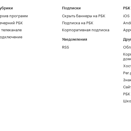
убрики
Подписки
РБК
рхив программ
Скрыть баннеры на РБК
iOS
ечерний РБК
Подписка на РБК
And
 телеканале
Корпоративная подписка
AppG
одключение
Уведомления
Дру
RSS
Обл
Кор
дом
Хос
Рег
Зна
Сайт
РБК
Шко