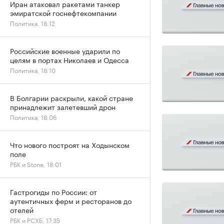
Иран атаковал ракетами танкер
эмиратской госнефтекомпании
Политика, 18:12
Российские военные ударили по
целям в портах Николаев и Одесса
Политика, 18:10
В Болгарии раскрыли, какой стране
принадлежит залетевший дрон
Политика, 18:06
Что нового построят на Ходынском
поле
РБК и Stone, 18:01
Гастрогиды по России: от
аутентичных ферм и ресторанов до
отелей
РБК и РСХБ, 17:35