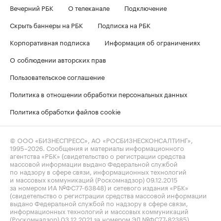
Вечерний РБК
О телеканале
Подключение
Скрыть баннеры на РБК
Подписка на РБК
Корпоративная подписка
Информация об ограничениях
О соблюдении авторских прав
Пользовательское соглашение
Политика в отношении обработки персональных данных
Политика обработки файлов cookie
© ООО «БИЗНЕСПРЕСС», АО «РОСБИЗНЕСКОНСАЛТИНГ»,
1995–2026
. Сообщения и материалы информационного
агентства «РБК» (свидетельство о регистрации средства
массовой информации выдано Федеральной службой
по надзору в сфере связи, информационных технологий
и массовых коммуникаций (Роскомнадзор) 09.12.2015
за номером ИА №ФС77-63848) и сетевого издания «РБК»
(свидетельство о регистрации средства массовой информации
выдано Федеральной службой по надзору в сфере связи,
информационных технологий и массовых коммуникаций
(Роскомнадзор) 03.12.2021 за номером ЭЛ №ФС77-82385)