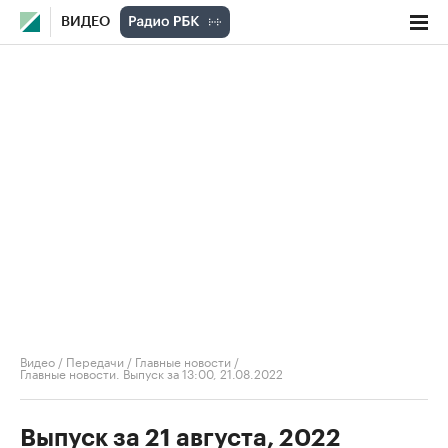
ВИДЕО
Видео
/
Передачи
/
Главные новости
/
Главные новости. Выпуск за 13:00, 21.08.2022
Выпуск за 21 августа, 2022