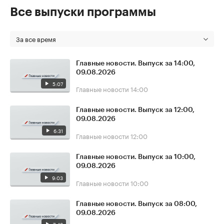
Все выпуски программы
За все время
Главные новости. Выпуск за 14:00,
09.08.2026
5:07
Главные новости
14:00
Главные новости. Выпуск за 12:00,
09.08.2026
6:31
Главные новости
12:00
Главные новости. Выпуск за 10:00,
09.08.2026
9:03
Главные новости
10:00
Главные новости. Выпуск за 08:00,
09.08.2026