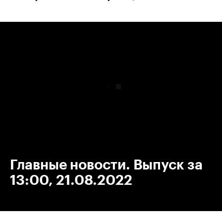
00:00
/
00:00
Главные новости. Выпуск за
13:00, 21.08.2022