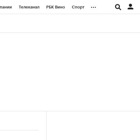
...
пании
Телеканал
РБК Вино
Спорт
ые проекты
Город
Стиль
Крипто
Спецпроекты СПб
логии и медиа
Финансы