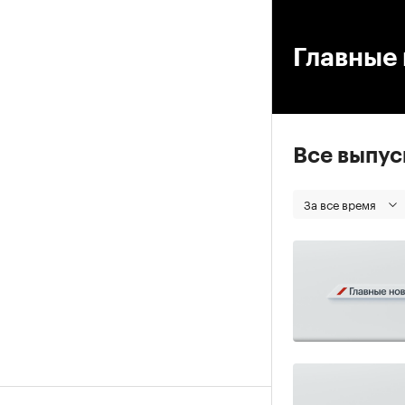
00
Главные 
Все выпу
За все время