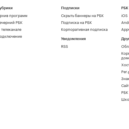
убрики
Подписки
РБК
рхив программ
Скрыть баннеры на РБК
iOS
ечерний РБК
Подписка на РБК
And
 телеканале
Корпоративная подписка
AppG
одключение
Уведомления
Дру
RSS
Обл
Кор
дом
Хос
Рег
Зна
Сайт
РБК
Шко