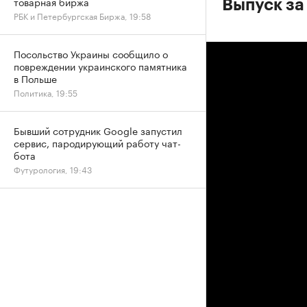
товарная биржа
Выпуск за
РБК и Петербургская Биржа, 19:58
Посольство Украины сообщило о
повреждении украинского памятника
в Польше
Политика, 19:55
Бывший сотрудник Google запустил
сервис, пародирующий работу чат-
бота
Футурология, 19:43