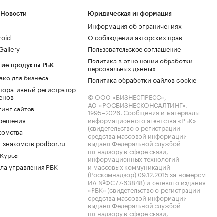
 Новости
Юридическая информация
Информация об ограничениях
roid
О соблюдении авторских прав
allery
Пользовательское соглашение
Политика в отношении обработки
гие продукты РБК
персональных данных
ако для бизнеса
Политика обработки файлов cookie
поративный регистратор
енов
© ООО «БИЗНЕСПРЕСС»,
АО «РОСБИЗНЕСКОНСАЛТИНГ»,
тинг сайтов
1995–2026
. Сообщения и материалы
.решения
информационного агентства «РБК»
(свидетельство о регистрации
комства
средства массовой информации
 знакомств podbor.ru
выдано Федеральной службой
по надзору в сфере связи,
 Курсы
информационных технологий
ла управления РБК
и массовых коммуникаций
(Роскомнадзор) 09.12.2015 за номером
ИА №ФС77-63848) и сетевого издания
«РБК» (свидетельство о регистрации
средства массовой информации
выдано Федеральной службой
по надзору в сфере связи,