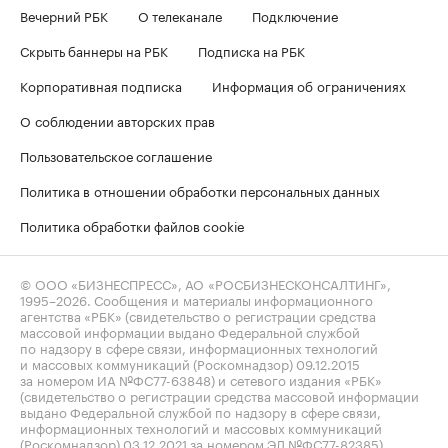
Вечерний РБК
О телеканале
Подключение
Скрыть баннеры на РБК
Подписка на РБК
Корпоративная подписка
Информация об ограничениях
О соблюдении авторских прав
Пользовательское соглашение
Политика в отношении обработки персональных данных
Политика обработки файлов cookie
© ООО «БИЗНЕСПРЕСС», АО «РОСБИЗНЕСКОНСАЛТИНГ»,
1995–2026
. Сообщения и материалы информационного
агентства «РБК» (свидетельство о регистрации средства
массовой информации выдано Федеральной службой
по надзору в сфере связи, информационных технологий
и массовых коммуникаций (Роскомнадзор) 09.12.2015
за номером ИА №ФС77-63848) и сетевого издания «РБК»
(свидетельство о регистрации средства массовой информации
выдано Федеральной службой по надзору в сфере связи,
информационных технологий и массовых коммуникаций
(Роскомнадзор) 03.12.2021 за номером ЭЛ №ФС77-82385)