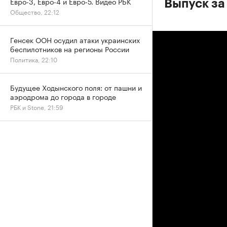
Евро-3, Евро-4 и Евро-5. Видео РБК
Выпуск за
Общество, 22:12
Генсек ООН осудил атаки украинских
беспилотников на регионы России
Политика, 22:10
Будущее Ходынского поля: от пашни и
аэродрома до города в городе
РБК и Stone, 21:59