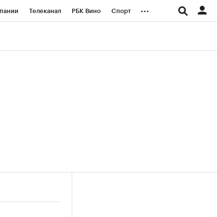
...
пании
Телеканал
РБК Вино
Спорт
ые проекты
Город
Стиль
Крипто
Спецпроекты СПб
логии и медиа
Финансы