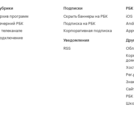
убрики
Подписки
РБК
рхив программ
Скрыть баннеры на РБК
iOS
ечерний РБК
Подписка на РБК
And
 телеканале
Корпоративная подписка
AppG
одключение
Уведомления
Дру
RSS
Обл
Кор
дом
Хос
Рег
Зна
Сайт
РБК
Шко