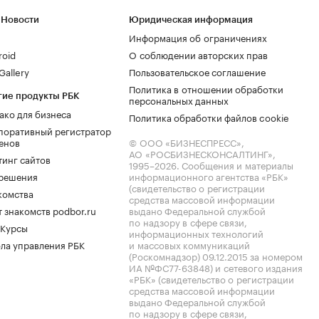
 Новости
Юридическая информация
Информация об ограничениях
roid
О соблюдении авторских прав
allery
Пользовательское соглашение
Политика в отношении обработки
гие продукты РБК
персональных данных
ако для бизнеса
Политика обработки файлов cookie
поративный регистратор
енов
© ООО «БИЗНЕСПРЕСС»,
АО «РОСБИЗНЕСКОНСАЛТИНГ»,
тинг сайтов
1995–2026
. Сообщения и материалы
.решения
информационного агентства «РБК»
(свидетельство о регистрации
комства
средства массовой информации
 знакомств podbor.ru
выдано Федеральной службой
по надзору в сфере связи,
 Курсы
информационных технологий
ла управления РБК
и массовых коммуникаций
(Роскомнадзор) 09.12.2015 за номером
ИА №ФС77-63848) и сетевого издания
«РБК» (свидетельство о регистрации
средства массовой информации
выдано Федеральной службой
по надзору в сфере связи,