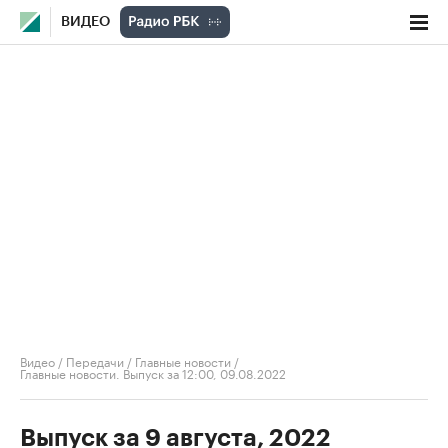
ВИДЕО
Видео
/
Передачи
/
Главные новости
/
Главные новости. Выпуск за 12:00, 09.08.2022
Выпуск за 9 августа, 2022