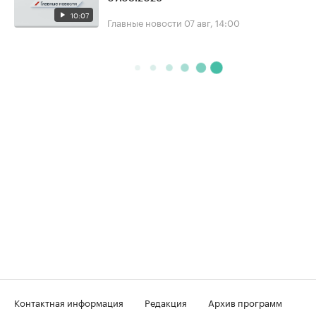
10:07
Главные новости
07 авг, 14:00
Контактная информация
Редакция
Архив программ