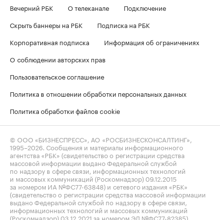
Вечерний РБК
О телеканале
Подключение
Скрыть баннеры на РБК
Подписка на РБК
Корпоративная подписка
Информация об ограничениях
О соблюдении авторских прав
Пользовательское соглашение
Политика в отношении обработки персональных данных
Политика обработки файлов cookie
© ООО «БИЗНЕСПРЕСС», АО «РОСБИЗНЕСКОНСАЛТИНГ»,
1995–2026
. Сообщения и материалы информационного
агентства «РБК» (свидетельство о регистрации средства
массовой информации выдано Федеральной службой
по надзору в сфере связи, информационных технологий
и массовых коммуникаций (Роскомнадзор) 09.12.2015
за номером ИА №ФС77-63848) и сетевого издания «РБК»
(свидетельство о регистрации средства массовой информации
выдано Федеральной службой по надзору в сфере связи,
информационных технологий и массовых коммуникаций
(Роскомнадзор) 03.12.2021 за номером ЭЛ №ФС77-82385)