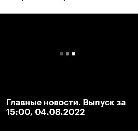
00:00
/
00:00
Главные новости. Выпуск за
15:00, 04.08.2022