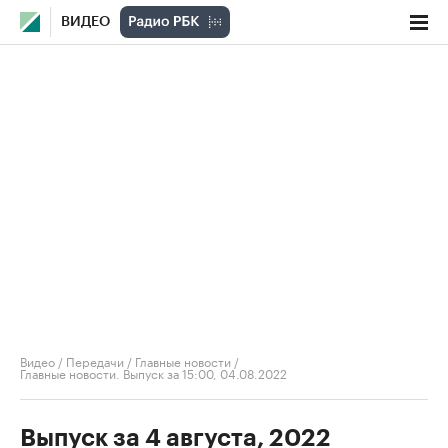
ВИДЕО
Видео
/
Передачи
/
Главные новости
/
Главные новости. Выпуск за 15:00, 04.08.2022
Выпуск за 4 августа, 2022