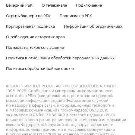
Вечерний РБК
О телеканале
Подключение
Скрыть баннеры на РБК
Подписка на РБК
Корпоративная подписка
Информация об ограничениях
О соблюдении авторских прав
Пользовательское соглашение
Политика в отношении обработки персональных данных
Политика обработки файлов cookie
© ООО «БИЗНЕСПРЕСС», АО «РОСБИЗНЕСКОНСАЛТИНГ»,
1995–2026
. Сообщения и материалы информационного
агентства «РБК» (свидетельство о регистрации средства
массовой информации выдано Федеральной службой
по надзору в сфере связи, информационных технологий
и массовых коммуникаций (Роскомнадзор) 09.12.2015
за номером ИА №ФС77-63848) и сетевого издания «РБК»
(свидетельство о регистрации средства массовой информации
выдано Федеральной службой по надзору в сфере связи,
информационных технологий и массовых коммуникаций
(Роскомнадзор) 03.12.2021 за номером ЭЛ №ФС77-82385)