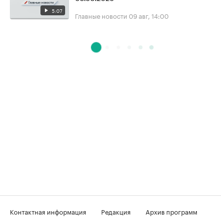
5:07
Главные новости
09 авг, 14:00
Контактная информация
Редакция
Архив программ