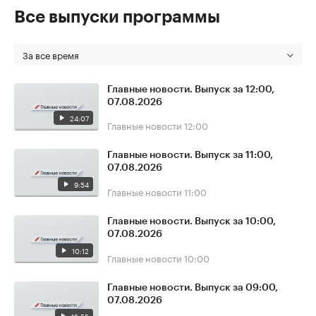
Все выпуски программы
За все время
Главные новости. Выпуск за 12:00,
07.08.2026
24:07
Главные новости
12:00
Главные новости. Выпуск за 11:00,
07.08.2026
9:54
Главные новости
11:00
Главные новости. Выпуск за 10:00,
07.08.2026
10:12
Главные новости
10:00
Главные новости. Выпуск за 09:00,
07.08.2026