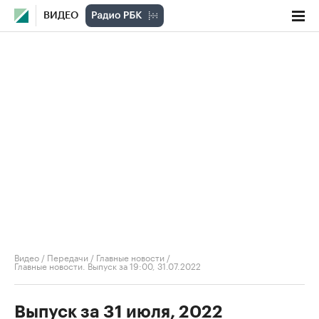
ВИДЕО
Видео
/
Передачи
/
Главные новости
/
Главные новости. Выпуск за 19:00, 31.07.2022
Выпуск за 31 июля, 2022