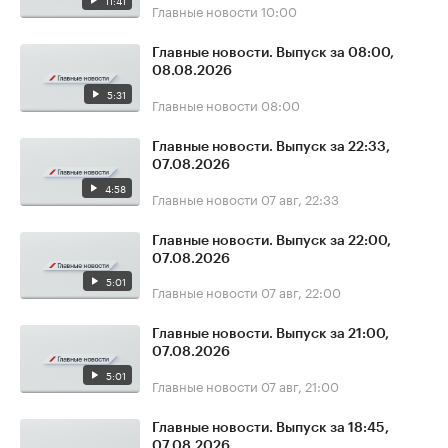
11:41
Главные новости
10:00
Главные новости. Выпуск за 08:00,
08.08.2026
5:31
Главные новости
08:00
Главные новости. Выпуск за 22:33,
07.08.2026
4:58
Главные новости
07 авг, 22:33
Главные новости. Выпуск за 22:00,
07.08.2026
5:01
Главные новости
07 авг, 22:00
Главные новости. Выпуск за 21:00,
07.08.2026
5:01
Главные новости
07 авг, 21:00
Главные новости. Выпуск за 18:45,
07.08.2026