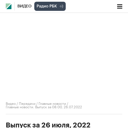
ВИДЕО
Видео
/
Передачи
/
Главные новости
/
Главные новости. Выпуск за 08:00, 26.07.2022
Выпуск за 26 июля, 2022